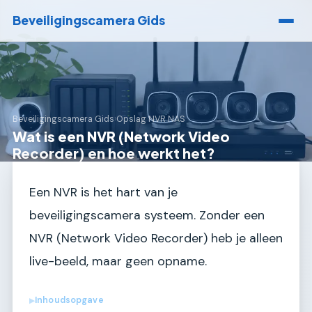
Beveiligingscamera Gids
Beveiligingscamera Gids
›
Opslag NVR NAS
Wat is een NVR (Network Video
Recorder) en hoe werkt het?
Een NVR is het hart van je
beveiligingscamera systeem. Zonder een
NVR (Network Video Recorder) heb je alleen
live-beeld, maar geen opname.
Inhoudsopgave
▶