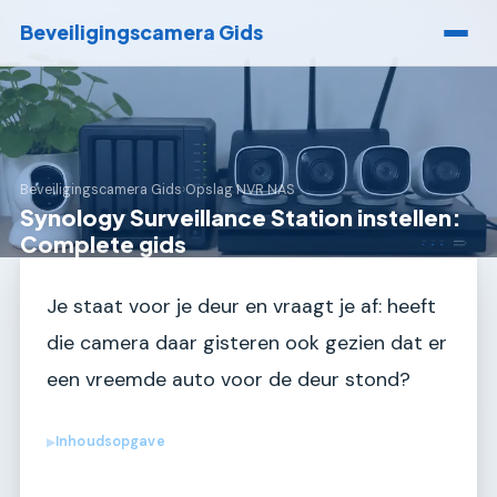
Beveiligingscamera Gids
Beveiligingscamera Gids
›
Opslag NVR NAS
Synology Surveillance Station instellen:
Complete gids
Je staat voor je deur en vraagt je af: heeft
die camera daar gisteren ook gezien dat er
een vreemde auto voor de deur stond?
Inhoudsopgave
▶