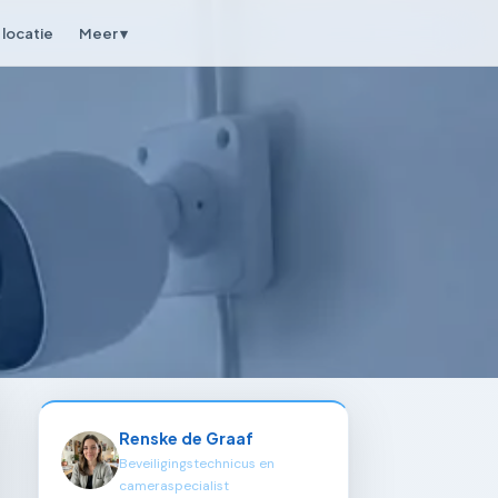
locatie
Meer ▾
Renske de Graaf
Beveiligingstechnicus en
cameraspecialist