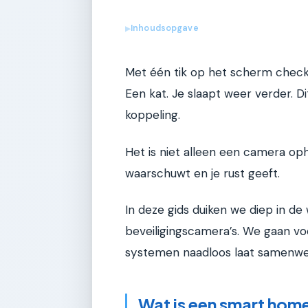
Inhoudsopgave
▶
Met één tik op het scherm check 
Een kat. Je slaapt weer verder. D
koppeling.
Het is niet alleen een camera oph
waarschuwt en je rust geeft.
In deze gids duiken we diep in d
beveiligingscamera’s. We gaan voo
systemen naadloos laat samenwe
Wat is een smart hom