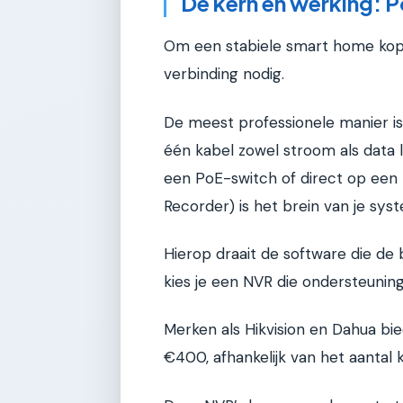
De kern en werking: 
Om een stabiele smart home kopp
verbinding nodig.
De meest professionele manier is
één kabel zowel stroom als data l
een PoE-switch of direct op ee
Recorder) is het brein van je sys
Hierop draait de software die de
kies je een NVR die ondersteuning
Merken als Hikvision en Dahua bi
€400, afhankelijk van het aantal 