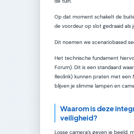
de tuin.
Op dat moment schakelt de buiten
de voordeur op slot gedraaid als 
Dit noemen we scenariobased secur
Het technische fundament hiervo
Forum). Dit is een standaard waa
Reolink) kunnen praten met een 
blijven je slimme lampen en cam
Waarom is deze integr
veiligheid?
Losse camera’s geven je beeld, 