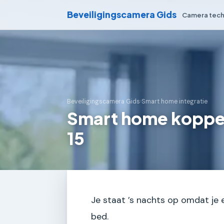
Beveiligingscamera Gids
Camera tech
Beveiligingscamera Gids
›
Smart home integratie
Smart home koppel
15
Je staat ’s nachts op omdat je 
bed.