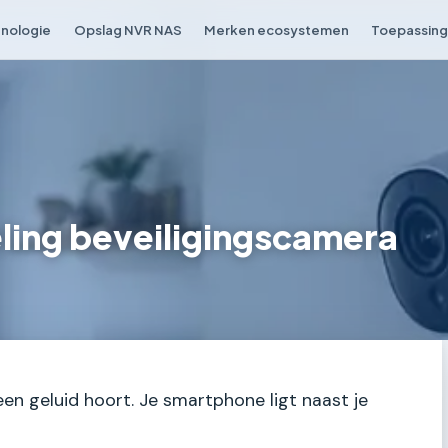
nologie
Opslag NVR NAS
Merken ecosystemen
Toepassing 
ing beveiligingscamera
een geluid hoort. Je smartphone ligt naast je