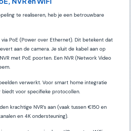
PoE, NVR en WiFi
eling te realiseren, heb je een betrouwbare
 via PoE (Power over Ethernet). Dit betekent dat
evert aan de camera. Je sluit de kabel aan op
n NVR met PoE poorten. Een NVR (Network Video
teem.
 beelden verwerkt. Voor smart home integratie
 biedt voor specifieke protocollen.
eden krachtige NVR’s aan (vaak tussen €150 en
kanalen en 4K ondersteuning).