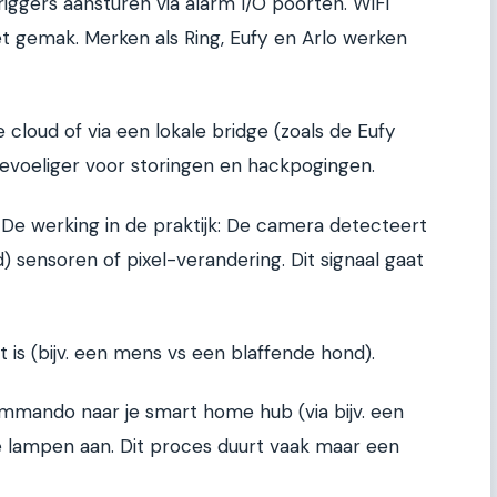
iggers aansturen via alarm I/O poorten. WiFi
t gemak. Merken als Ring, Eufy en Arlo werken
 cloud of via een lokale bridge (zoals de Eufy
evoeliger voor storingen en hackpogingen.
. De werking in de praktijk: De camera detecteert
) sensoren of pixel-verandering. Dit signaal gaat
 is (bijv. een mens vs een blaffende hond).
mmando naar je smart home hub (via bijv. een
e lampen aan. Dit proces duurt vaak maar een