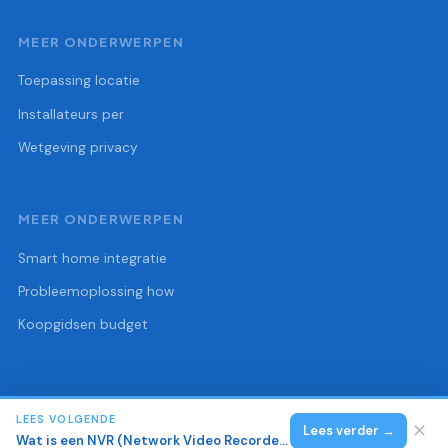
MEER ONDERWERPEN
Toepassing locatie
Installateurs per
Wetgeving privacy
MEER ONDERWERPEN
Smart home integratie
Probleemoplossing how
Koopgidsen budget
LEES VOLGENDE
© 2026 Beveiligingscamera Gids
Alle rechten voorbehouden.
✕
Lees verder →
Wat is een NVR (Network Video Recorder) en hoe werkt het?