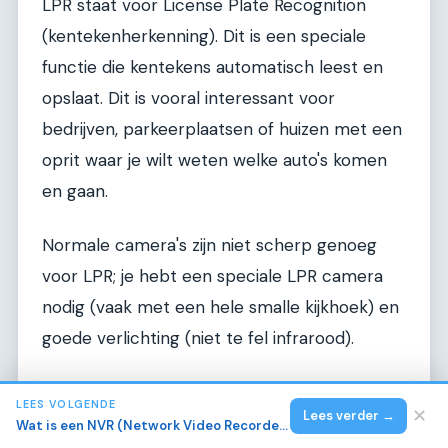
LPR staat voor License Plate Recognition
(kentekenherkenning). Dit is een speciale
functie die kentekens automatisch leest en
opslaat. Dit is vooral interessant voor
bedrijven, parkeerplaatsen of huizen met een
oprit waar je wilt weten welke auto's komen
en gaan.
Normale camera's zijn niet scherp genoeg
voor LPR; je hebt een speciale LPR camera
nodig (vaak met een hele smalle kijkhoek) en
goede verlichting (niet te fel infrarood).
Het is een geavanceerde functie die vaak
LEES VOLGENDE
✕
Lees verder →
meer kost dan een standaard camera. Voor
Wat is een NVR (Network Video Recorder) en hoe werkt het?