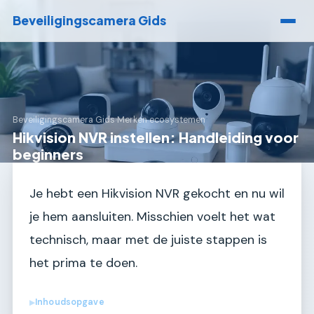
Beveiligingscamera Gids
Beveiligingscamera Gids
›
Merken ecosystemen
Hikvision NVR instellen: Handleiding voor
beginners
Je hebt een Hikvision NVR gekocht en nu wil
je hem aansluiten. Misschien voelt het wat
technisch, maar met de juiste stappen is
het prima te doen.
Inhoudsopgave
▶