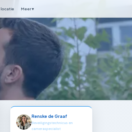
locatie
Meer ▾
Renske de Graaf
Beveiligingstechnicus en
cameraspecialist