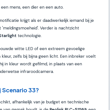
 een mens, een dier en een auto.
otificatie krijgt als er daadwerkelijk iemand bij je
t 'meldingsmoeheid'. Verder is nachtzicht
Starlight
technologie.
ouwde witte LED of een extreem gevoelige
 kleur, zelfs bij bijna geen licht. Een inbreker voelt
 hij in kleur wordt gefilmd, in plaats van een
ouderwetse infraroodcamera.
j Scenario 33?
schikt, afhankelijk van je budget en technische
ie van gemak houdt, is de
Reolink RLC-511WA
een