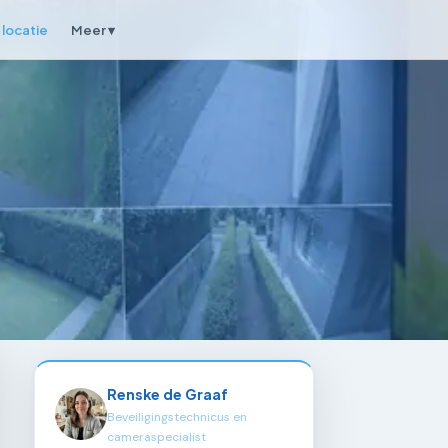
locatie
Meer ▾
Renske de Graaf
Beveiligingstechnicus en
cameraspecialist