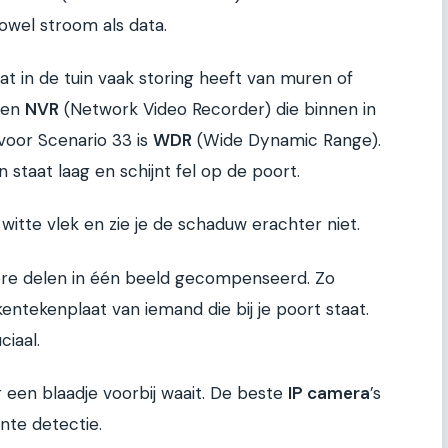
owel stroom als data.
at in de tuin vaak storing heeft van muren of
 een
NVR
(Network Video Recorder) die binnen in
 voor Scenario 33 is
WDR
(Wide Dynamic Range).
n staat laag en schijnt fel op de poort.
tte vlek en zie je de schaduw erachter niet.
re delen in één beeld gecompenseerd. Zo
 kentekenplaat van iemand die bij je poort staat.
ciaal.
r een blaadje voorbij waait. De beste
IP camera
’s
ente detectie.