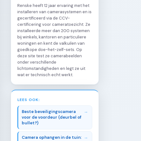
Renske heeft 12 jaar ervaring met het
installeren van camerasystemen en is
gecertificeerd via de CCV-
certificering voor cameratoezicht. Ze
installeerde meer dan 200 systemen
bij winkels, kantoren en particuliere
woningen en kent de valkuilen van
goedkope doe-het-zelf-sets. Op
deze site test ze camerabeelden
onder verschillende
lichtomstandigheden en legt ze uit
wat er technisch echt werkt.
LEES OOK:
Beste beveiligingscamera
voor de voordeur (deurbel of
bullet?)
Camera ophangen in de tuin: