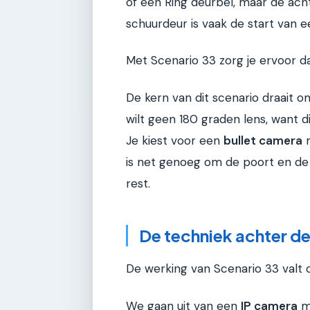
of een Ring deurbel, maar de ac
schuurdeur is vaak de start van ee
Met Scenario 33 zorg je ervoor dat
De kern van dit scenario draait 
wilt geen 180 graden lens, want d
Je kiest voor een
bullet camera
m
is net genoeg om de poort en de 
rest.
De techniek achter de
De werking van Scenario 33 valt o
We gaan uit van een
IP camera
m