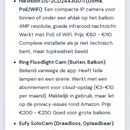
Hikvision DS-2CD2443G0-I (Dome,
PoE/WiFi)
: Een compacte IP camera voor
binnen of onder een afdak op het balkon.
4MP resolutie, goede infrarood nachtzicht.
Werkt met PoE of WiFi. Prijs: €80 - €110.
Complexe installatie als je niet technisch
bent, maar topkwaliteit beeld.
Ring Floodlight Cam (Buiten, Balkon)
:
Bekend vanwege de app. Heeft felle
lampen en een sirene. Werkt met een
abonnement voor cloud-opslag (€3-€10
per maand). Makkelijk in gebruik, maar let
op de privacy-issues rond Amazon. Prijs:
€200 - €250. Goed voor grote balkons.
Eufy SoloCam (Draadloos, Oplaadbaar)
: