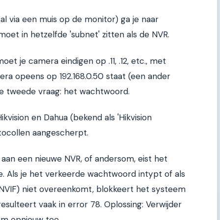
al via een muis op de monitor) ga je naar
moet in hetzelfde 'subnet' zitten als de NVR.
 moet je camera eindigen op .11, .12, etc., met
amera opeens op 192.168.0.50 staat (een ander
De tweede vraag: het wachtwoord.
kvision en Dahua (bekend als 'Hikvision
otocollen aangescherpt.
 aan een nieuwe NVR, of andersom, eist het
 Als je het verkeerde wachtwoord intypt of als
a ONVIF) niet overeenkomt, blokkeert het systeem
resulteert vaak in error 78. Oplossing: Verwijder
em opnieuw toe.