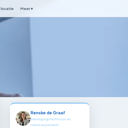
locatie
Meer ▾
Renske de Graaf
Beveiligingstechnicus en
cameraspecialist