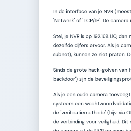
In de interface van je NVR (meest
'Netwerk' of 'TCP/IP'. De camera 
Stel, je NVR is op 192.168.1.10, dan
dezelfde cijfers ervoor. Als je c
subnet), kunnen ze niet praten. 
Sinds de grote hack-golven van Hi
backdoor') zijn de beveiligingspr
Als je een oude camera toevoegt
systeem een wachtwoordvalidatie.
de 'verificatiemethode' (bijv. vi
de verbinding voor veiligheid. Dit 
de camera uit de NVR en voeg h