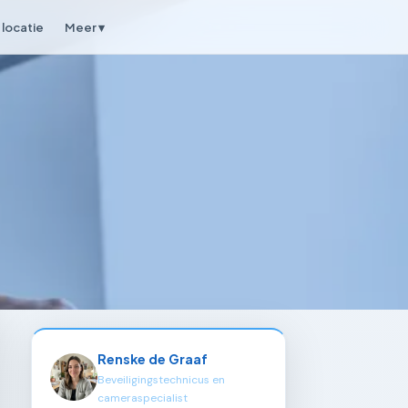
locatie
Meer ▾
Renske de Graaf
Beveiligingstechnicus en
cameraspecialist