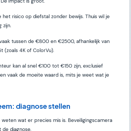
. De impact is groot.
 het risico op diefstal zonder bewijs. Thuis wil je
zijn.
t vaak tussen de €800 en €2500, afhankelijk van
t (zoals 4K of ColorVu).
eur kan al snel €100 tot €150 zijn, exclusief
sen vaak de moeite waard is, mits je weet wat je
eem: diagnose stellen
e weten wat er precies mis is. Beveiligingscamera
 de diagnose.