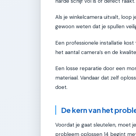
harde schijf vol is of defect raakt
Als je winkelcamera uitvalt, loop je
gewoon weten dat je spullen veilig 
Een professionele installatie kos
het aantal camera’s en de kwalitei
Een losse reparatie door een mont
materiaal. Vandaar dat zelf oplos
doet.
De kern van het probl
Voordat je gaat sleutelen, moet j
probleem oplossen 14 begint met