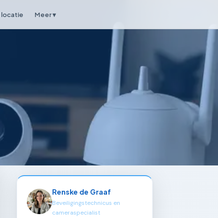
locatie
Meer ▾
Renske de Graaf
Beveiligingstechnicus en
cameraspecialist