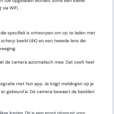
en toe opgeladen worden, soms een kleine
 via WiFi.
ie specifiek is ontworpen om op te laden met
l scherp beeld (4K) en een tweede lens die
eweging.
aait de camera automatisch mee. Dat voelt heel
tegratie met hun app. Je krijgt meldingen op je
t er gebeurd is. De camera bewaart de beelden
kse kosten. Dit is een groot pluspunt voor