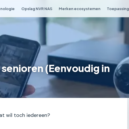
nologie
Opslag NVR NAS
Merken ecosystemen
Toepassing 
senioren (Eenvoudig in
Dat wil toch iedereen?