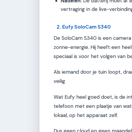
Nadelen:
De batterij moet af 
vertraging in de live-verbinding
2. Eufy SoloCam S340
De SoloCam S340 is een camera d
zonne-energie. Hij heeft een hee
speciaal is voor het volgen van b
Als iemand door je tuin loopt, dr
veilig.
Wat Eufy heel goed doet, is de in
telefoon met een plaatje van wa
lokaal, op het apparaat zelf.
Dus geen cloud en geen maandelij