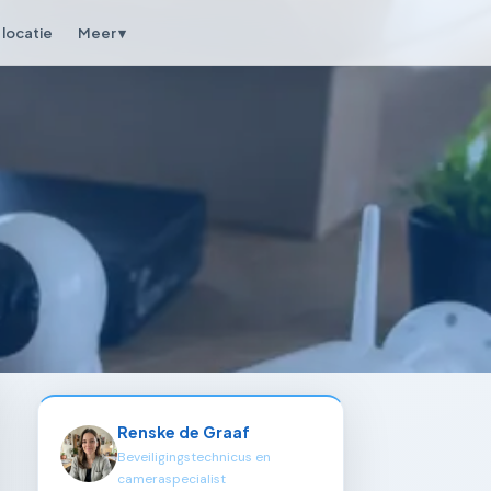
locatie
Meer ▾
Renske de Graaf
Beveiligingstechnicus en
cameraspecialist