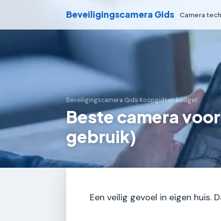
Beveiligingscamera Gids
Camera tech
Beveiligingscamera Gids
›
Koopgidsen budget
Beste camera voor 
gebruik)
Een veilig gevoel in eigen huis. 