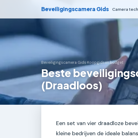
Beveiligingscamera Gids
Camera tech
Beveiligingscamera Gids
›
Koopgidsen budget
Beste beveiligings
(Draadloos)
Een set van vier draadloze beve
kleine bedrijven de ideale bala