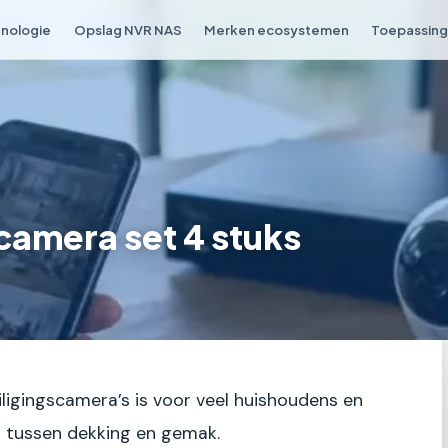
nologie
Opslag NVR NAS
Merken ecosystemen
Toepassing 
camera set 4 stuks
iligingscamera’s is voor veel huishoudens en
ns tussen dekking en gemak.