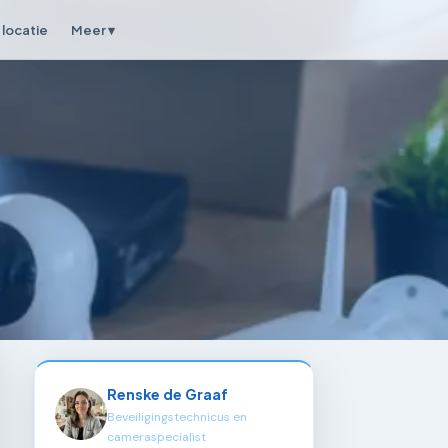
locatie
Meer ▾
Renske de Graaf
Beveiligingstechnicus en
cameraspecialist