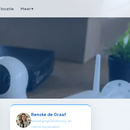
locatie
Meer ▾
Renske de Graaf
Beveiligingstechnicus en
cameraspecialist