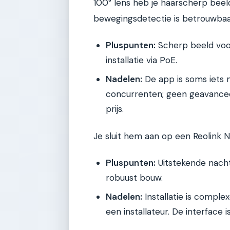
100° lens heb je haarscherp beeld
bewegingsdetectie is betrouwbaa
Pluspunten:
Scherp beeld voor
installatie via PoE.
Nadelen:
De app is soms iets 
concurrenten; geen geavanc
prijs.
Je sluit hem aan op een Reolink 
Pluspunten:
Uitstekende nachtv
robuust bouw.
Nadelen:
Installatie is comple
een installateur. De interface is