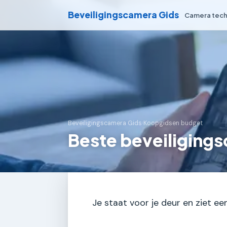
Beveiligingscamera Gids
Camera tech
Beveiligingscamera Gids
›
Koopgidsen budget
Beste beveiliging
Je staat voor je deur en ziet e