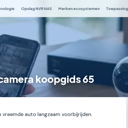
nologie
Opslag NVR NAS
Merken ecosystemen
Toepassing 
scamera koopgids 65
en vreemde auto langzaam voorbijrijden.