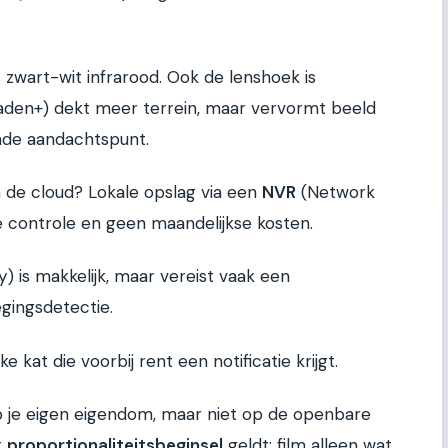
s zwart-wit infrarood. Ook de lenshoek is
graden+) dekt meer terrein, maar vervormt beeld
ende aandachtspunt.
in de cloud? Lokale opslag via een
NVR
(Network
e controle en geen maandelijkse kosten.
y) is makkelijk, maar vereist vaak een
ingsdetectie.
 kat die voorbij rent een notificatie krijgt.
op je eigen eigendom, maar niet op de openbare
t
proportionaliteitsbeginsel
geldt: film alleen wat